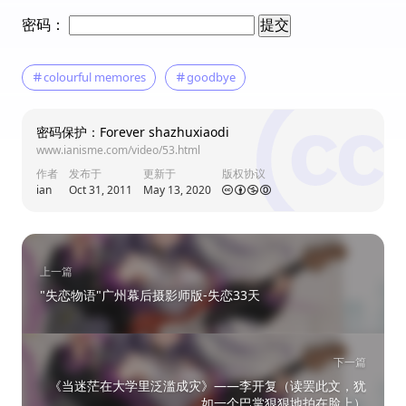
密码：
colourful memores
goodbye
密码保护：Forever shazhuxiaodi
www.ianisme.com/video/53.html
作者
发布于
更新于
版权协议
ian
Oct 31, 2011
May 13, 2020
上一篇
"失恋物语"广州幕后摄影师版-失恋33天
下一篇
《当迷茫在大学里泛滥成灾》——李开复（读罢此文，犹
如一个巴掌狠狠地拍在脸上）