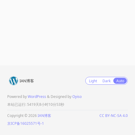
IAN博客
Light
Dark
Auto
Powered by
WordPress
& Designed by
Oyiso
本站已运行: 5419天8小时10分53秒
Copyright © 2026
IAN博客
CC BY-NC-SA 4.0
京ICP备16025571号-1