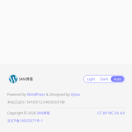
IAN博客
Light
Dark
Auto
Powered by
WordPress
& Designed by
Oyiso
本站已运行: 5418天12小时30分51秒
Copyright © 2026
IAN博客
CC BY-NC-SA 4.0
京ICP备16025571号-1