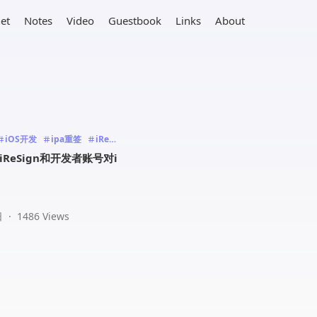
net
Notes
Video
Guestbook
Links
About
iOS开发
ipa重签
iReSi
ReSign和开发者账号对i
日
·
1486 Views