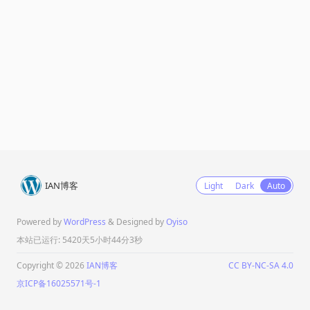
IAN博客
Light
Dark
Auto
Powered by
WordPress
& Designed by
Oyiso
本站已运行: 5420天5小时44分3秒
Copyright © 2026
IAN博客
CC BY-NC-SA 4.0
京ICP备16025571号-1