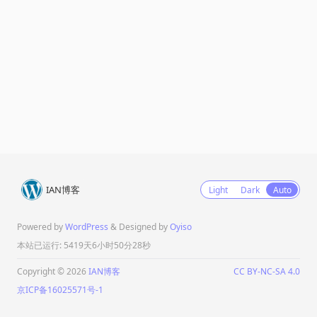
IAN博客
Light
Dark
Auto
Powered by
WordPress
& Designed by
Oyiso
本站已运行: 5419天6小时50分28秒
Copyright © 2026
IAN博客
CC BY-NC-SA 4.0
京ICP备16025571号-1