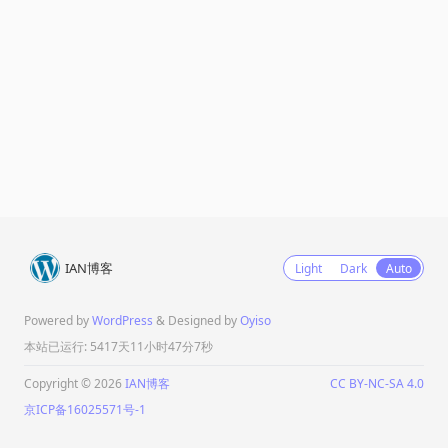
IAN博客
Light
Dark
Auto
Powered by
WordPress
& Designed by
Oyiso
本站已运行: 5417天11小时47分7秒
Copyright © 2026
IAN博客
CC BY-NC-SA 4.0
京ICP备16025571号-1