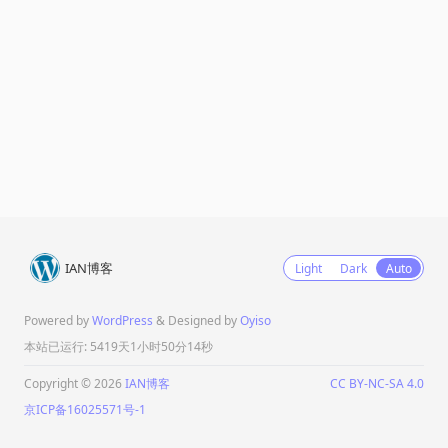
IAN博客
Light
Dark
Auto
Powered by
WordPress
& Designed by
Oyiso
本站已运行: 5419天1小时50分14秒
Copyright © 2026
IAN博客
CC BY-NC-SA 4.0
京ICP备16025571号-1