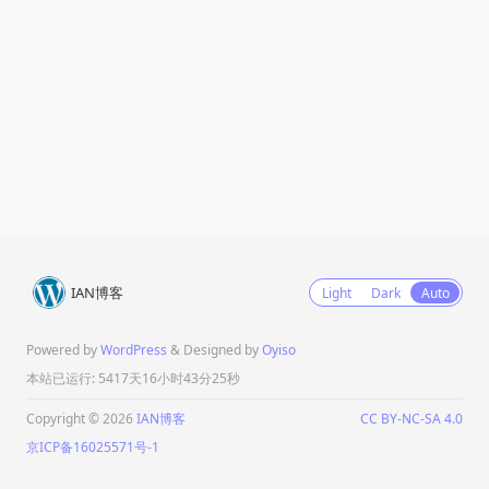
IAN博客
Light
Dark
Auto
Powered by
WordPress
& Designed by
Oyiso
本站已运行: 5417天16小时43分25秒
Copyright © 2026
IAN博客
CC BY-NC-SA 4.0
京ICP备16025571号-1