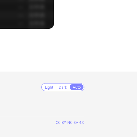
Light
Dark
Auto
CC BY-NC-SA 4.0