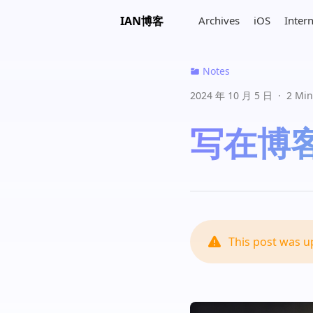
IAN博客
Archives
iOS
Inter
Notes
2024 年 10 月 5 日
·
2 Min
写在博客
大肚肚
北京市
??
02:20
This post was 
Mr.T
山东省
因为走过曾经的路，所以感同身
受。?
14:58