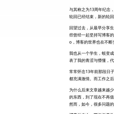
@无畏 
是的
与其称之为13周年纪念，
16:02
轮回已经结束，新的轮回
ian
博主
北京市
回望过去，从最早分享生
@土豆 
大模型越来越厉害了
16:03
些曾经一起坚持写博客的朋友
o，博客的世界也在不断
我也从一个学生，蜕变成
表了我的青涩与懵懂，代
常常怀念13年前那段日
都充满激情。而工作之后
为什么后来文章越来越少
的东西，到了现在不再值
然而，如今，很多问题的