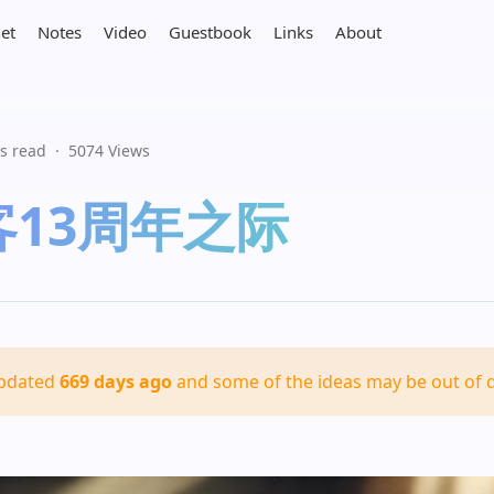
net
Notes
Video
Guestbook
Links
About
s read
·
5074 Views
13周年之际
updated
669 days ago
and some of the ideas may be out of d