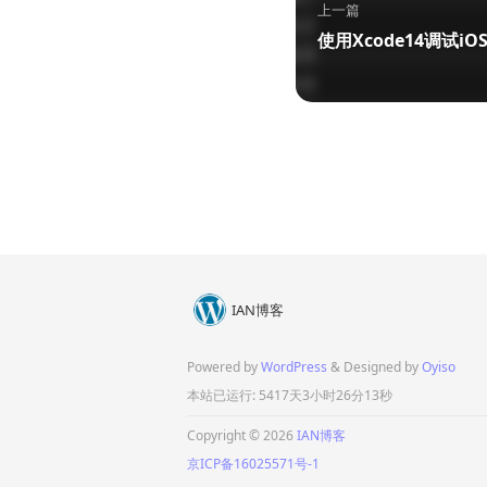
上一篇
使用Xcode14调试iO
IAN博客
Powered by
WordPress
& Designed by
Oyiso
本站已运行: 5417天3小时26分13秒
Copyright © 2026
IAN博客
京ICP备16025571号-1