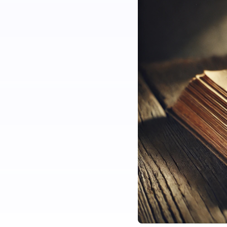
土豆
北京市
确实，随着ai的发展，csdn也落寞
了，人们更倾向于去问ai而不是去搜
索技术文章了。技术博客的时代落寞
了，现在都在打造公众号短视频这些
个人ip了。
01:05
无畏
北京市
果然如博主所料，技术博客在历史的
长河中会向论坛一样画上他的句号。
15:57
ian
博主
北京市