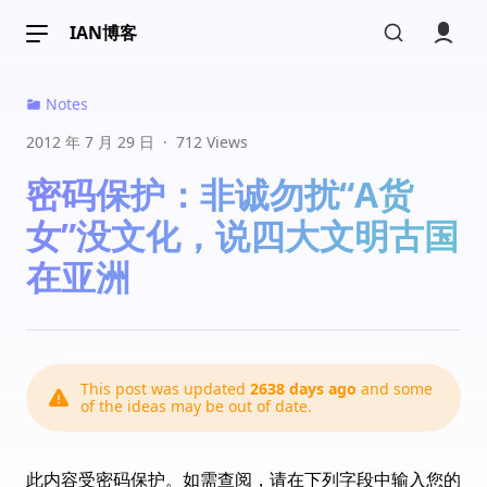
IAN博客
luacloud
黑龙江省
派他去收复埃及吧。
12:47
Notes
ian
山东省
2012 年 7 月 29 日
·
712 Views
@luacloud 
她说四大文明古国都是中国的，
密码保护：非诚勿扰“A货
然后收复给中国，哈哈
12:51
女”没文化，说四大文明古国
在亚洲
土八路
重庆
我很爱我的国家，但四大文明古国是中国人近
代自己杜撰的罢了，害了我们一代又一代的谬
This post was updated
2638 days ago
and some
论。自己中国人给自己脸上贴金而已。亚特兰
of the ideas may be out of date.
蒂斯？玛雅？古巴？古希伯来？古希腊？古罗
马？........好多好多。
10:32
此内容受密码保护。如需查阅，请在下列字段中输入您的