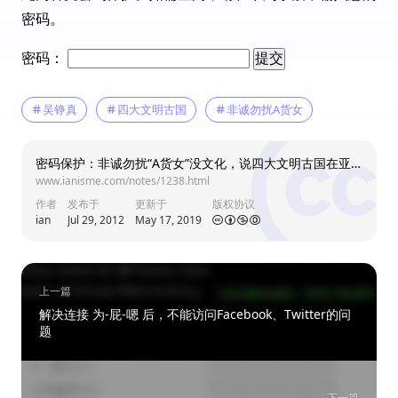
ian
北京市
密码。
@土八路 
嗯 学习到了很多
11:09
密码：
吴铮真
四大文明古国
非诚勿扰A货女
慕春
北京市
这样的sb女都有...   没文化也干上非诚勿扰了.
密码保护：非诚勿扰“A货女”没文化，说四大文明古国在亚洲
这样的sb女都有...   没文化也干上非诚勿扰
www.ianisme.com/notes/1238.html
了.
08:39
作者
发布于
更新于
版权协议
ian
Jul 29, 2012
May 17, 2019
慕春
北京市
@壹休哥 
这个注意不错. 
08:39
上一篇
解决连接 为-屁-嗯 后，不能访问Facebook、Twitter的问
ian
北京市
题
@慕春 
炒作  
09:25
下一篇