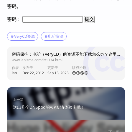
密码。
密码：
payday loans brampton
美国
VeryCD资源
电驴资源
New Payday Loan Lenders Not Brokers
Bad Credit Payday Loans Online
18:36
密码保护：电驴（VeryCD）的资源不能下载怎么办？这里有办法！
www.ianisme.com/it/1334.html
作者
发布于
更新于
版权协议
ian
Dec 22, 2012
Sep 13, 2023
direct direct payday loan lenders lender
美国
New Payday Loan Lenders
上一篇
Direct Payday Loan
08:47
送出几个DNSpod的VIP友情体验卡哦！
下一篇