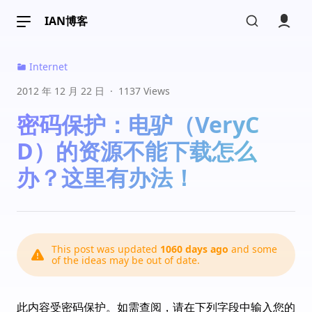
IAN博客
Internet
2012 年 12 月 22 日
·
1137 Views
luacloud
黑龙江省
密码保护：电驴（VeryC
有个别资源是没有的。
08:45
D）的资源不能下载怎么
ian
办？这里有办法！
山东省
@luacloud 
他们是复制了电驴的下载地址   可
能复制的不全吧 
17:14
This post was updated
1060 days ago
and some
of the ideas may be out of date.
雨帆
江苏省
SimpleCD拯救世界
此内容受密码保护。如需查阅，请在下列字段中输入您的
16:22