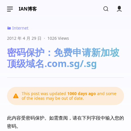
@ian 
@ian
 : 太贵了吧、、、
12:59
IAN博客
Anshao微博客
广东
当年用co.cc和tk,搜索引擎鸟都不鸟我..
Internet
15:31
2012 年 4 月 29 日
·
1026 Views
密码保护：免费申请新加坡
互联网战
北京市
顶级域名.com.sg/.sg
现在还能申请么？
21:16
互联网战
北京市
This post was updated
1060 days ago
and some
申请之后多久能通过呢
21:30
of the ideas may be out of date.
ian
博主
山东省
此内容受密码保护。如需查阅，请在下列字段中输入您的
@互联网战 
可以
22:07
密码。