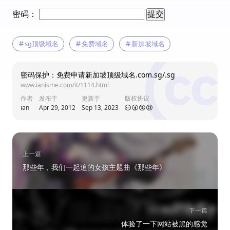
ian
博主
山东省
密码：
@互联网战 
很快
22:07
sg顶级域名
免费域名
新加坡域名
密码保护：免费申请新加坡顶级域名.com.sg/.sg
朋朋
北京市
www.ianisme.com/it/1114.html
还是顶级的呢！
23:05
作者
发布于
更新于
版权协议
ian
Apr 29, 2012
Sep 13, 2023
ian
山东省
上一篇
那些年，我们一起追的女孩主题曲《那些年》
@朋朋 
是啊是啊 
17:12
下一篇
体验了一下网站被黑的感觉
online payday loans ontario
美国