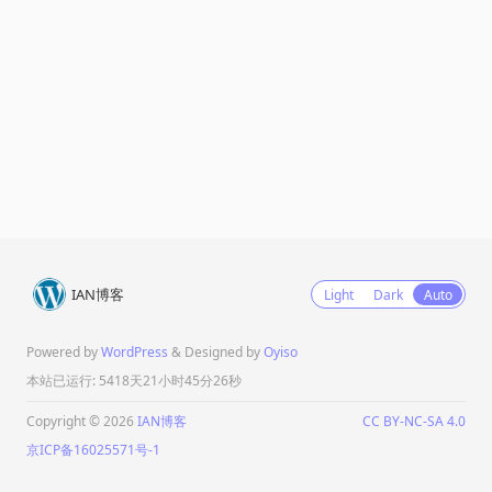
IAN博客
Light
Dark
Auto
Powered by
WordPress
& Designed by
Oyiso
本站已运行: 5418天21小时45分26秒
Copyright © 2026
IAN博客
CC BY-NC-SA 4.0
京ICP备16025571号-1