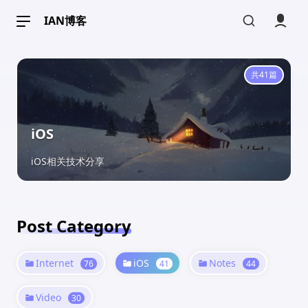
IAN博客
共41篇
iOS
iOS相关技术分享
Post Category
Internet
iOS
Notes
76
41
44
Video
30